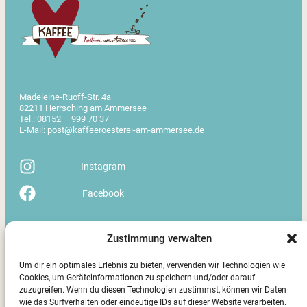
Madeleine-Ruoff-Str. 4a
82211 Herrsching am Ammersee
Tel.: 08152 – 999 70 37
E-Mail:
post@kaffeeroesterei-am-ammersee.de
Öffnungszeiten
Zustimmung verwalten
Dienstag – Samstag: 8:30 – 12:30 Uhr SOWIE
Mittwoch – Freitag: 14:30 – 17:00 Uhr
Um dir ein optimales Erlebnis zu bieten, verwenden wir Technologien wie
Sonntag – Montag: geschlossen
Cookies, um Geräteinformationen zu speichern und/oder darauf
zuzugreifen. Wenn du diesen Technologien zustimmst, können wir Daten
wie das Surfverhalten oder eindeutige IDs auf dieser Website verarbeiten.