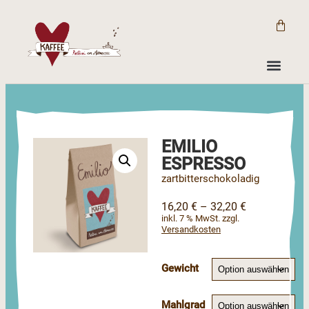
Startseite
/
Shop
/
Blends
/
Emilio Espresso
EMILIO
ESPRESSO
zartbitterschokoladig
16,20
€
–
32,20
€
inkl. 7 % MwSt. zzgl.
Versandkosten
Gewicht
Mahlgrad