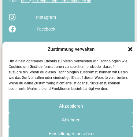
E-Mail:
post@kaffeeroesterei-am-ammersee.de
Öffnungszeiten
Zustimmung verwalten
Dienstag – Samstag: 8:30 – 12:30 Uhr SOWIE
Mittwoch – Freitag: 14:30 – 17:00 Uhr
Um dir ein optimales Erlebnis zu bieten, verwenden wir Technologien wie
Sonntag – Montag: geschlossen
Cookies, um Geräteinformationen zu speichern und/oder darauf
zuzugreifen. Wenn du diesen Technologien zustimmst, können wir Daten
wie das Surfverhalten oder eindeutige IDs auf dieser Website verarbeiten.
Versand / Abholung / Lieferung
Wenn du deine Zustimmung nicht erteilst oder zurückziehst, können
Widerrufsbelehrung
bestimmte Merkmale und Funktionen beeinträchtigt werden.
AGBs
Impressum
Akzeptieren
Datenschutz
Ablehnen
Vertrag widerrufen
Einstellungen ansehen